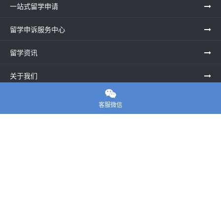
一站式留学申请
留学申诉服务中心
留学资讯
关于我们

联系老师
客服微信
E-convier论文代写
电话： 020-39996617
地址：UNIT G25, Waterfront Studios, 1 Dock Rd, London E16
1AG英国
邮箱：
45124799@qq.com