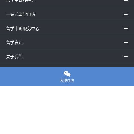
留学生课程辅导
一站式留学申请
留学申诉服务中心
留学资讯
关于我们
联系老师

客服微信
E-convier论文代写
电话： 020-39996617
地址：UNIT G25, Waterfront Studios, 1 Dock Rd, London E16
1AG英国
邮箱：
45124799@qq.com