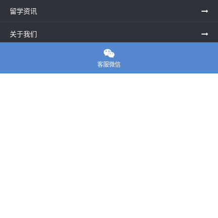
留学资讯
关于我们

联系老师
客服微信
E-convier论文代写
电话： 020-39996617
地址：UNIT G25, Waterfront Studios, 1 Dock Rd, London E16
1AG英国
邮箱：
45124799@qq.com
Copyright ©
E-convier论文代写
All Rights Reserved.
站点地图
|
隐私政策
|