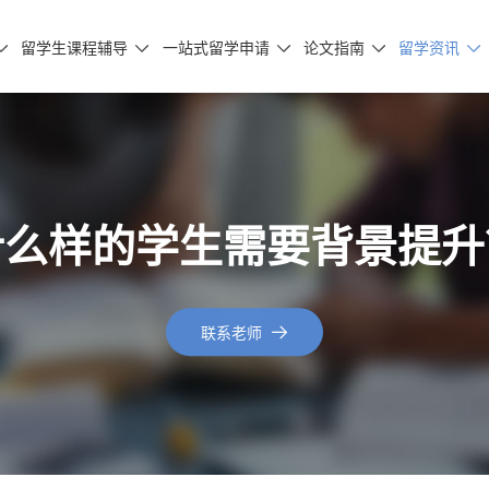
留学生课程辅导
一站式留学申请
论文指南
留学资讯





什么样的学生需要背景提升
联系老师
