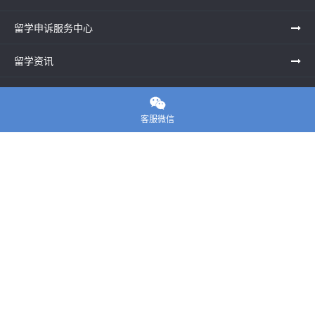
留学申诉服务中心
留学资讯
关于我们

客服微信
联系老师
E-convier论文代写
电话： 020-39996617
地址：UNIT G25, Waterfront Studios, 1 Dock Rd, London E16
1AG英国
邮箱：
45124799@qq.com
Copyright ©
E-convier论文代写
All Rights Reserved.